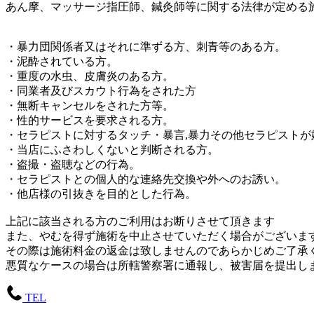
あん摩、マッサージ指圧師、鍼灸師等に関する法律が定める
・暴力団関係者又はそれに準ずる方、刺青等のある方。
・泥酔されている方。
・重度の水虫、皮膚炎のある方。
・同業者及びスカウト行為をされた方
・無断キャンセルをされた方等。
・性的サービスを要求される方。
・セラピストに対するタッチ・暴言,暴力その他セラピストが
・当店にふさわしくないと判断される方。
・盗撮・盗聴などの行為。
・セラピストとの個人的な連絡先交換や外へのお誘い。
・他店様の引抜きを目的とした行為。
上記に該当される方のご利用はお断りさせて頂きます
また、やむを得ず施術を中止させていただく場合がございま
その際は施術料金の返金は致しませんのであらかじめご了承
悪質なケースの場合は所轄警察署に通報し、被害届を提出し
TEL